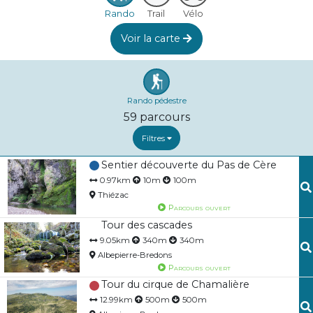
Rando
Trail
Vélo
Voir la carte
Rando pédestre
59
parcours
Filtres
Sentier découverte du Pas de Cère
0.97km
10m
100m
Thiézac
Parcours ouvert
Tour des cascades
9.05km
340m
340m
Albepierre-Bredons
Parcours ouvert
Tour du cirque de Chamalière
12.99km
500m
500m