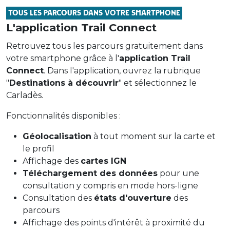
10.98km
350m
350m
Tous les parcours dans votre smartphone
Saint-Clément
L'application Trail Connect
Parcours ouvert
Boucle de la butte de Monjou
Retrouvez tous les parcours gratuitement dans
7.26km
300m
300m
votre smartphone grâce à l'
application Trail
Jou-sous-Monjou
Connect
. Dans l'application, ouvrez la rubrique
Parcours ouvert
"
Destinations à découvrir
" et sélectionnez le
Boucle des châteaux
Carladès.
8.07km
200m
200m
Polminhac
Fonctionnalités disponibles :
Autour du Donjon
6.03km
270m
270m
Géolocalisation
à tout moment sur la carte et
Polminhac
le profil
Parcours ouvert
Affichage des
cartes IGN
Boucle de la vacherie du Griou
Téléchargement des données
pour une
7.42km
470m
470m
consultation y compris en mode hors-ligne
Saint-Jacques-des-Blats
Parcours ouvert
Consultation des
états d'ouverture
des
Grande boucle du puy Griou - Fermée
parcours
15.28km
820m
820m
Affichage des points d'intérêt à proximité du